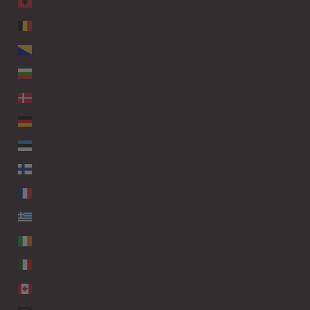
ALBANIEN (EUR €)
BELGIEN (EUR €)
BOSNIEN UND HERZEGOWINA (EUR €)
BULGARIEN (EUR €)
DÄNEMARK (EUR €)
DEUTSCHLAND (EUR €)
ESTLAND (EUR €)
FINNLAND (EUR €)
FRANKREICH (EUR €)
GRIECHENLAND (EUR €)
IRLAND (EUR €)
ITALIEN (EUR €)
KANADA (EUR €)