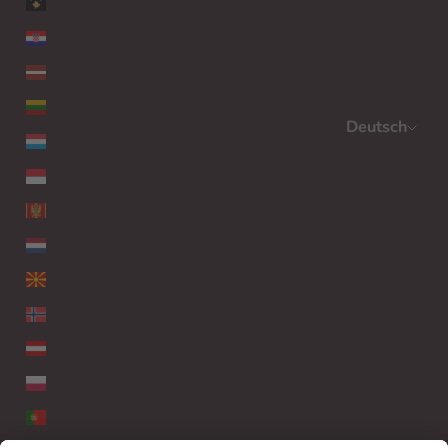
KOSOVO (EUR €)
KROATIEN (EUR €)
LETTLAND (EUR €)
LITAUEN (EUR €)
Deutsch
LUXEMBURG (EUR €)
Sprache
MONACO (EUR €)
ENGLISH
MONTENEGRO (EUR €)
DEUTSCH
NIEDERLANDE (EUR €)
FRANÇAIS
NORDMAZEDONIEN (EUR €)
NORWEGEN (EUR €)
ÖSTERREICH (EUR €)
POLEN (EUR €)
PORTUGAL (EUR €)