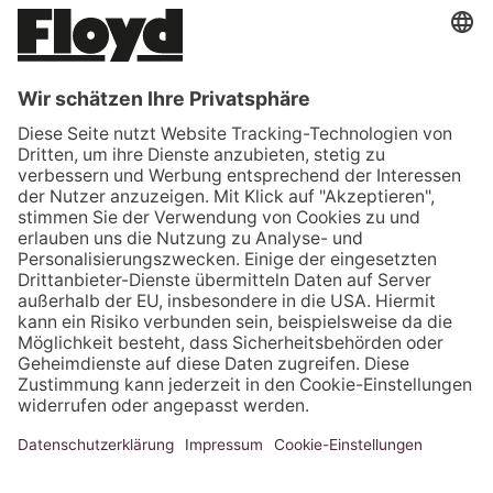
RUMÄNIEN (EUR €)
SCHWEDEN (EUR €)
SCHWEIZ (CHF CHF)
SERBIEN (EUR €)
SLOWAKEI (EUR €)
SLOWENIEN (EUR €)
SPANIEN (EUR €)
TSCHECHIEN (EUR €)
TÜRKEI (EUR €)
UNGARN (EUR €)
VATIKANSTADT (EUR €)
VEREINIGTE STAATEN (USD $)
VEREINIGTES KÖNIGREICH (GBP £)