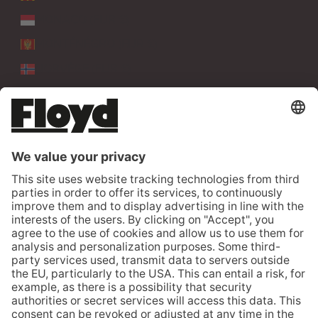
MONACO (EUR €)
MONTÉNÉGRO (EUR €)
NORVÈGE (EUR €)
PAYS-BAS (EUR €)
POLOGNE (EUR €)
PORTUGAL (EUR €)
ROUMANIE (EUR €)
ROYAUME-UNI (GBP £)
SERBIE (EUR €)
SLOVAQUIE (EUR €)
SLOVÉNIE (EUR €)
SUÈDE (EUR €)
SUISSE (CHF CHF)