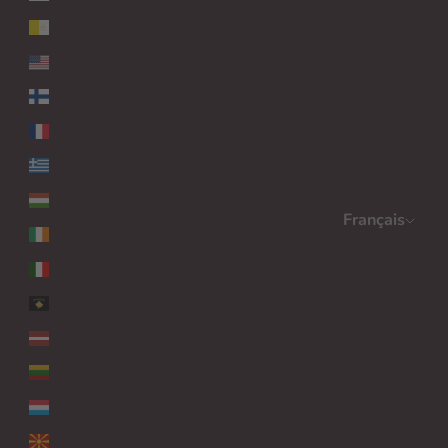
ÉTAT DE LA CITÉ DU VATICAN (EUR €)
ÉTATS-UNIS (USD $)
FINLANDE (EUR €)
FRANCE (EUR €)
GRÈCE (EUR €)
HONGRIE (EUR €)
Français
IRLANDE (EUR €)
Langue
ITALIE (EUR €)
ENGLISH
KOSOVO (EUR €)
DEUTSCH
LETTONIE (EUR €)
FRANÇAIS
LITUANIE (EUR €)
LUXEMBOURG (EUR €)
MACÉDOINE DU NORD (EUR €)