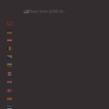
États-Unis (USD $)
Pays
ALBANIE (EUR €)
ALLEMAGNE (EUR €)
AUTRICHE (EUR €)
BELGIQUE (EUR €)
BOSNIE-HERZÉGOVINE (EUR €)
BULGARIE (EUR €)
CANADA (EUR €)
CROATIE (EUR €)
DANEMARK (EUR €)
ESPAGNE (EUR €)
ESTONIE (EUR €)