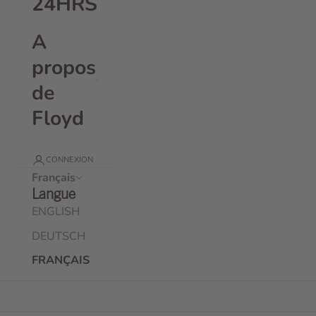
24HRS
A
propos
de
Floyd
CONNEXION
Français
Langue
ENGLISH
DEUTSCH
FRANÇAIS
Floyd Bold